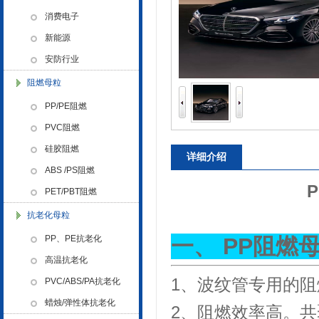
色母粒 氧化诱导剂，
消费电子
新能源
安防行业
阻燃母粒
PP/PE阻燃
金微纳米荣获“国家高新技术企
PVC阻燃
业”称号
硅胶阻燃
详细介绍
ABS /PS阻燃
P
PET/PBT阻燃
抗老化母粒
PP、PE抗老化
一、
PP
阻燃
浙江省创新型企业稳定
高温抗老化
1、波纹管专用的
PVC/ABS/PA抗老化
蜡烛/弹性体抗老化
2、阻燃效率高。共