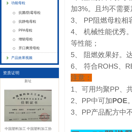
功能母粒
加3%。且均不需
抗菌/防霉母粒
3、 PP阻燃母粒
金微纳米新材料 杭州）公司营
抗静电母粒
业执照
4、 机械性能优
PPA母粒
增韧母粒
等性能；
开口爽滑母粒
5、 阻燃效果好。达到
产品效果视频
6、 符合ROHS、
资质证明
金微纳米（杭州）有限公司搬
注意：
新址
1、可用均聚PP、
2、PP中可加
POE
3、PP产品配方中
中国塑料加工 中国塑料加工协
会改性塑料专业委员会理事单