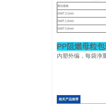
测试规格
GWIT 3.2mm
GWIT 1.6mm
浙江省创新型企业稳定
GWIT 0.8mm
PP
阻燃母粒包
内塑外编，每袋净重
金微纳米新材料 杭州）公司营
业执照
相关产品推荐