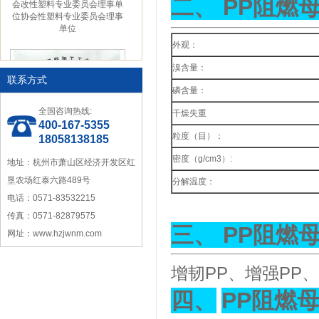
二、
PP
阻燃
位协会性塑料专业委员会理事
单位
外观：
溴含量：
联系方式
磷含量：
全国咨询热线:
干燥失重
400-167-5355
中国塑料加工工业协会理事
粒度（目）：
18058138185
密度（
g/cm3
）
:
地址：杭州市萧山区经济开发区红
垦农场红泰六路489号
分解温度：
电话：0571-83532215
传真：0571-82879575
三、
PP
阻燃
网址：www.hzjwnm.com
宁波塑料行业优秀供应商
增韧PP、增强PP
四、
PP
阻燃