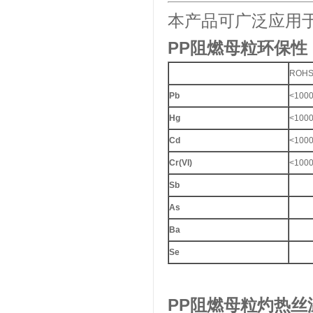
本产品可广泛应用于
PP
阻燃母粒环保性
浙江省塑料协会会员
ROH
Pb
<100
Hg
<100
Cd
<100
宁波塑料协会理事单位
Cr(VI)
<100
Sb
As
Ba
Se
金微纳米荣获“国家高新技术企
业”称号
PP
阻燃母粒灼热丝