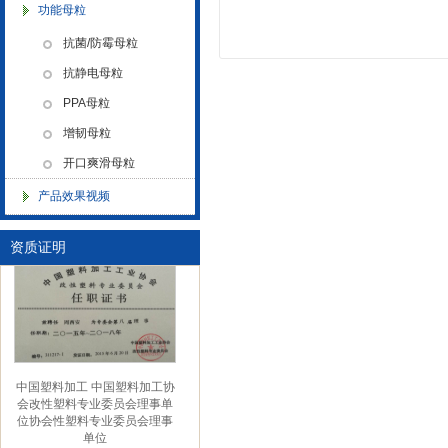
功能母粒
金微纳米新材料 杭州）公司营
业执照
抗菌/防霉母粒
抗静电母粒
PPA母粒
增韧母粒
开口爽滑母粒
产品效果视频
金微纳米（杭州）有限公司搬
新址
资质证明
中国塑料加工 中国塑料加工协
会改性塑料专业委员会理事单
位协会性塑料专业委员会理事
单位