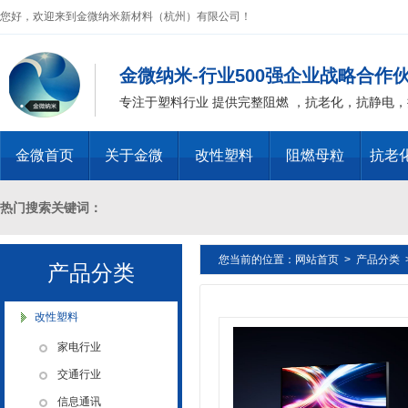
您好，欢迎来到金微纳米新材料（杭州）有限公司！
金微纳米-行业500强企业战略合作
专注于塑料行业 提供完整阻燃 ，抗老化，抗静电
金微首页
关于金微
改性塑料
阻燃母粒
抗老
热门搜索关键词：
您当前的位置：
网站首页
>
产品分类
十溴二苯乙烷母粒，三氧化二锑母粒，三氧化二锑替代物 PVC 无卤阻燃
产品分类
燃 ABS阻燃 ，PA 阻燃，PET阻燃 ，PBT阻燃 ，环氧树脂阻燃，玻璃
改性塑料
家电行业
化，抗静电母粒，阻燃料，抗老化料，环氧树脂抗老化，油漆涂料抗菌防
交通行业
信息通讯