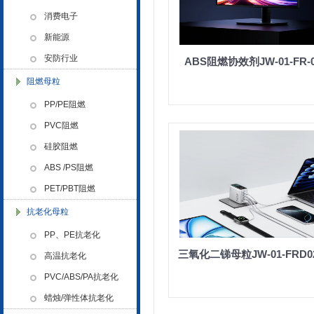
色母粒 氧化诱导剂，
消费电子
新能源
安防行业
ABS阻燃协效剂JW-01-FR-
阻燃母粒
金微纳米荣获“国家高新技术企
业”称号
PP/PE阻燃
PVC阻燃
硅胶阻燃
ABS /PS阻燃
PET/PBT阻燃
抗老化母粒
浙江省创新型企业稳定
PP、PE抗老化
三氧化二锑母粒JW-01-FRD0
高温抗老化
PVC/ABS/PA抗老化
蜡烛/弹性体抗老化