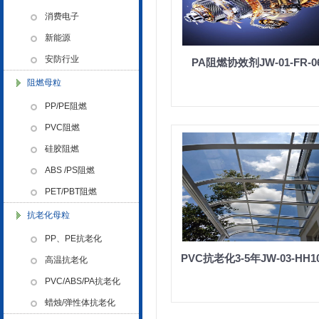
色母粒 氧化诱导剂，
消费电子
新能源
安防行业
PA阻燃协效剂JW-01-FR-0
阻燃母粒
PP/PE阻燃
金微纳米新材料 杭州）公司营
业执照
PVC阻燃
硅胶阻燃
ABS /PS阻燃
PET/PBT阻燃
抗老化母粒
PP、PE抗老化
金微纳米（杭州）有限公司搬
新址
PVC抗老化3-5年JW-03-HH1
高温抗老化
PVC/ABS/PA抗老化
蜡烛/弹性体抗老化