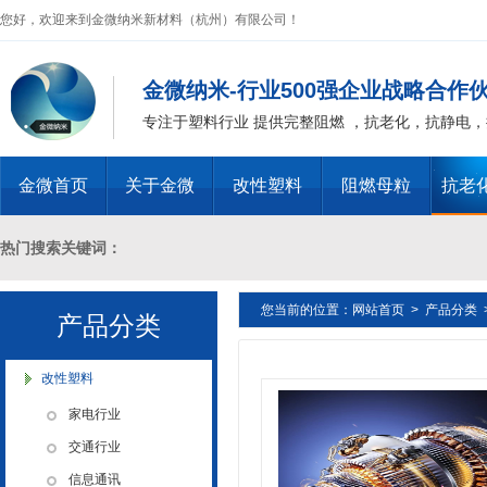
您好，欢迎来到金微纳米新材料（杭州）有限公司！
金微纳米-行业500强企业战略合作
专注于塑料行业 提供完整阻燃 ，抗老化，抗静电
金微首页
关于金微
改性塑料
阻燃母粒
抗老
热门搜索关键词：
金微纳米荣获“国家高新技术企
业”称号
您当前的位置：
网站首页
>
产品分类
十溴二苯乙烷母粒，三氧化二锑母粒，三氧化二锑替代物 PVC 无卤阻燃
产品分类
燃 ABS阻燃 ，PA 阻燃，PET阻燃 ，PBT阻燃 ，环氧树脂阻燃，玻璃
改性塑料
家电行业
化，抗静电母粒，阻燃料，抗老化料，环氧树脂抗老化，油漆涂料抗菌防
交通行业
信息通讯
浙江省创新型企业稳定