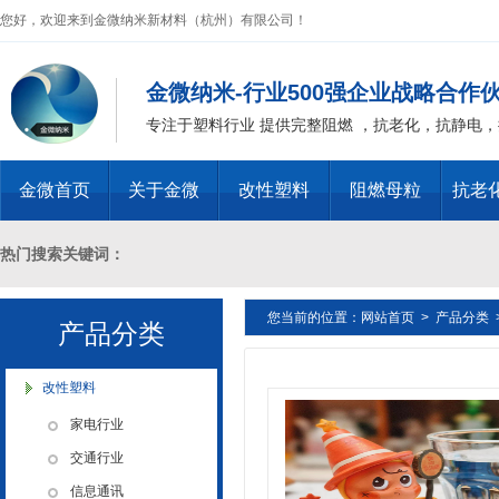
您好，欢迎来到金微纳米新材料（杭州）有限公司！
金微纳米-行业500强企业战略合作
专注于塑料行业 提供完整阻燃 ，抗老化，抗静电
金微首页
关于金微
改性塑料
阻燃母粒
抗老
热门搜索关键词：
您当前的位置：
网站首页
>
产品分类
十溴二苯乙烷母粒，三氧化二锑母粒，三氧化二锑替代物 PVC 无卤阻燃
产品分类
燃 ABS阻燃 ，PA 阻燃，PET阻燃 ，PBT阻燃 ，环氧树脂阻燃，玻璃
改性塑料
家电行业
化，抗静电母粒，阻燃料，抗老化料，环氧树脂抗老化，油漆涂料抗菌防
交通行业
信息通讯