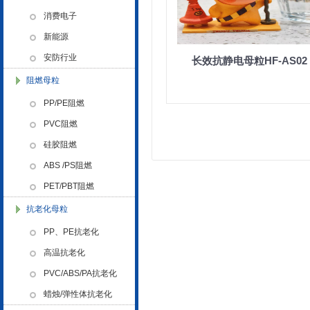
色母粒 氧化诱导剂，
消费电子
新能源
安防行业
长效抗静电母粒HF-AS02
阻燃母粒
金微纳米荣获“国家高新技术企
PP/PE阻燃
业”称号
PVC阻燃
硅胶阻燃
ABS /PS阻燃
PET/PBT阻燃
抗老化母粒
浙江省创新型企业稳定
PP、PE抗老化
高温抗老化
PVC/ABS/PA抗老化
蜡烛/弹性体抗老化