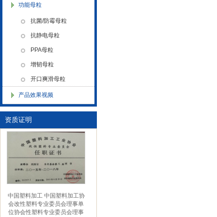
功能母粒
金微纳米新材料 杭州）公司营
抗菌/防霉母粒
业执照
抗静电母粒
PPA母粒
增韧母粒
开口爽滑母粒
产品效果视频
金微纳米（杭州）有限公司搬
新址
资质证明
中国塑料加工 中国塑料加工协
会改性塑料专业委员会理事单
位协会性塑料专业委员会理事
单位