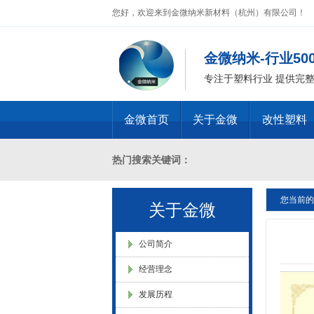
您好，欢迎来到金微纳米新材料（杭州）有限公司！
金微纳米-行业5
专注于塑料行业 提供完
金微首页
关于金微
改性塑料
热门搜索关键词：
金微纳米荣获“国家高新技术企
业”称号
您当前的
十溴二苯乙烷母粒，三氧化二锑母粒，三氧化二锑
关于金微
燃 ABS阻燃 ，PA 阻燃，PET阻燃 ，PB
公司简介
经营理念
化，抗静电母粒，阻燃料，抗老化料，环氧树脂
发展历程
浙江省创新型企业稳定