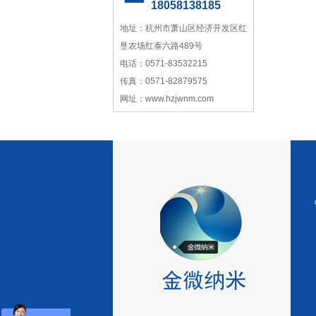
18058138185
地址：杭州市萧山区经济开发区红
垦农场红泰六路489号
中国塑料加工 中国塑料加工协
会改性塑料专业委员会理事单
电话：0571-83532215
位协会性塑料专业委员会理事
传真：0571-82879575
单位
网址：www.hzjwnm.com
中国塑料加工工业协会理事
宁波塑料行业优秀供应商