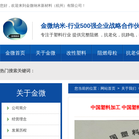
金微纳米荣获“国家高新技术企
您好，欢迎来到金微纳米新材料（杭州）有限公司！
业”称号
金微纳米-行业500强企业战略合作
专注于塑料行业 提供完整阻燃 ，抗老化，抗静电
金微首页
关于金微
改性塑料
阻燃母粒
抗老
浙江省创新型企业稳定
热门搜索关键词：
您当前的位置：
网站首页
>
关于我们
十溴二苯乙烷母粒，三氧化二锑母粒，三氧化二锑替代物 PVC 无卤阻燃
关于金微
中国塑料加工 中国
燃 ABS阻燃 ，PA 阻燃，PET阻燃 ，PBT阻燃 ，环氧树脂阻燃，玻璃
金微纳米新材料 杭州）公司营
公司简介
业执照
经营理念
化，抗静电母粒，阻燃料，抗老化料，环氧树脂抗老化，油漆涂料抗菌防
发展历程