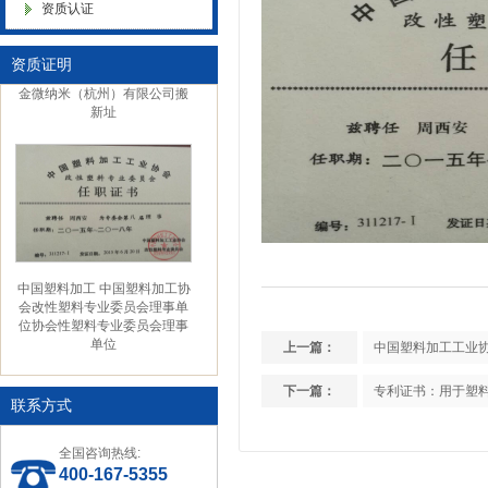
资质认证
色母粒 氧化诱导剂，
资质证明
金微纳米（杭州）有限公司搬
新址
中国塑料加工 中国塑料加工协
会改性塑料专业委员会理事单
位协会性塑料专业委员会理事
单位
上一篇：
中国塑料加工工业
下一篇：
专利证书：用于塑
联系方式
全国咨询热线:
400-167-5355