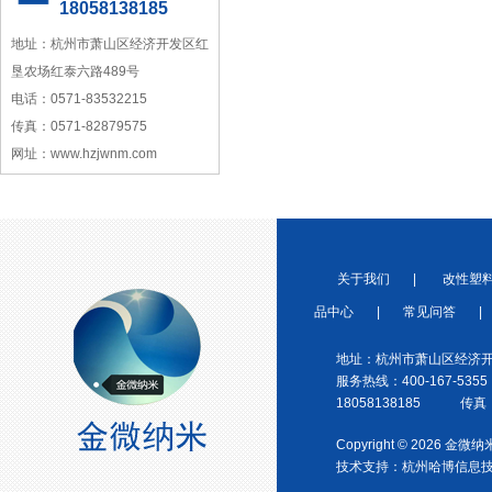
18058138185
中国塑料加工工业协会理事
地址：杭州市萧山区经济开发区红
垦农场红泰六路489号
电话：0571-83532215
传真：0571-82879575
网址：www.hzjwnm.com
宁波塑料行业优秀供应商
关于我们
|
改性塑
品中心
|
常见问答
|
地址：杭州市萧山区经济开
浙江省塑料协会会员
服务热线：400-167-5355
18058138185 传真：0
Copyright © 2026 金
技术支持：
杭州哈博信息