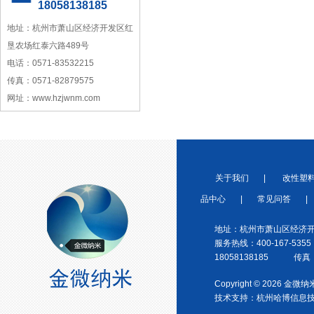
18058138185
地址：杭州市萧山区经济开发区红
垦农场红泰六路489号
电话：0571-83532215
传真：0571-82879575
浙江省塑料协会会员
网址：www.hzjwnm.com
关于我们
|
改性塑
品中心
|
常见问答
|
宁波塑料协会理事单位
地址：杭州市萧山区经济开
服务热线：400-167-5355
18058138185 传真：0
Copyright © 2026 金
技术支持：
杭州哈博信息