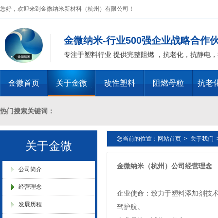
您好，欢迎来到金微纳米新材料（杭州）有限公司！
金微纳米-行业500强企业战略合作
专注于塑料行业 提供完整阻燃 ，抗老化，抗静电
金微纳米新材料 杭州）公司营
业执照
金微首页
关于金微
改性塑料
阻燃母粒
抗老
热门搜索关键词：
您当前的位置：
网站首页
>
关于我们
十溴二苯乙烷母粒，三氧化二锑母粒，三氧化二锑替代物 PVC 无卤阻燃
关于金微
金微纳米（杭州）有限公司搬
新址
金微纳米（杭州）公司经营理念
燃 ABS阻燃 ，PA 阻燃，PET阻燃 ，PBT阻燃 ，环氧树脂阻燃，玻璃
公司简介
经营理念
企业使命：致力于塑料添加剂技
化，抗静电母粒，阻燃料，抗老化料，环氧树脂抗老化，油漆涂料抗菌防
发展历程
驾护航。