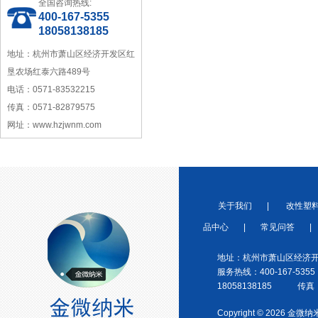
全国咨询热线:
中国塑料加工工业协会理事
400-167-5355
18058138185
地址：杭州市萧山区经济开发区红
垦农场红泰六路489号
电话：0571-83532215
传真：0571-82879575
宁波塑料行业优秀供应商
网址：www.hzjwnm.com
关于我们
|
改性塑
品中心
|
常见问答
|
浙江省塑料协会会员
地址：杭州市萧山区经济开
服务热线：400-167-5355
18058138185 传真：0
Copyright © 2026 金