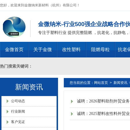
业”称号
您好，欢迎来到金微纳米新材料（杭州）有限公司！
金微纳米-行业500强企业战略合作
专注于塑料行业 提供完整阻燃 ，抗老化，抗静电
浙江省创新型企业稳定
金微首页
关于金微
改性塑料
阻燃母粒
抗老
热门搜索关键词：
您当前的位置：
网站首页
>
新闻资讯
十溴二苯乙烷母粒，三氧化二锑母粒，三氧化二锑替代物 PVC 无卤阻燃
新闻资讯
金微纳米新材料 杭州）公司营
燃 ABS阻燃 ，PA 阻燃，PET阻燃 ，PBT阻燃 ，环氧树脂阻燃，玻璃
业执照
公司动态
诚聘：2026塑料助剂外贸业
行业新闻
诚聘：2025塑料改性料外贸
化，抗静电母粒，阻燃料，抗老化料，环氧树脂抗老化，油漆涂料抗菌防
客户见证