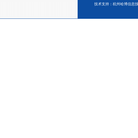
技术支持：
杭州哈博信息
宁波塑料协会理事单位
金微纳米荣获“国家高新技术企
业”称号
浙江省创新型企业稳定