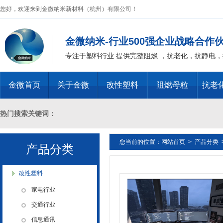
您好，欢迎来到金微纳米新材料（杭州）有限公司！
金微纳米-行业500强企业战略合作
专注于塑料行业 提供完整阻燃 ，抗老化，抗静电
金微首页
关于金微
改性塑料
阻燃母粒
抗老
热门搜索关键词：
您当前的位置：
网站首页
>
产品分类
十溴二苯乙烷母粒，三氧化二锑母粒，三氧化二锑替代物 PVC 无卤阻燃
产品分类
燃 ABS阻燃 ，PA 阻燃，PET阻燃 ，PBT阻燃 ，环氧树脂阻燃，玻璃
改性塑料
家电行业
化，抗静电母粒，阻燃料，抗老化料，环氧树脂抗老化，油漆涂料抗菌防
交通行业
信息通讯