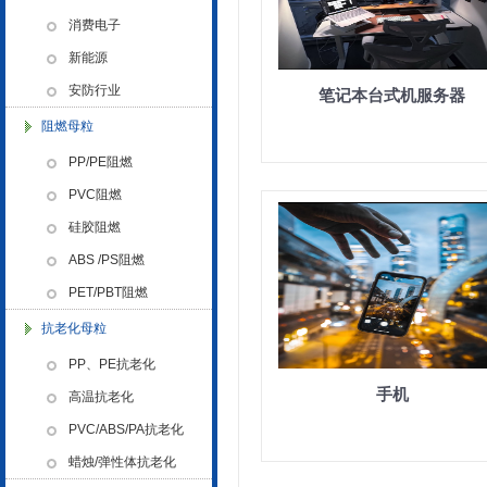
色母粒 氧化诱导剂，
消费电子
新能源
安防行业
笔记本台式机服务器
阻燃母粒
金微纳米荣获“国家高新技术企
业”称号
PP/PE阻燃
PVC阻燃
硅胶阻燃
ABS /PS阻燃
PET/PBT阻燃
浙江省创新型企业稳定
抗老化母粒
PP、PE抗老化
手机
高温抗老化
PVC/ABS/PA抗老化
蜡烛/弹性体抗老化