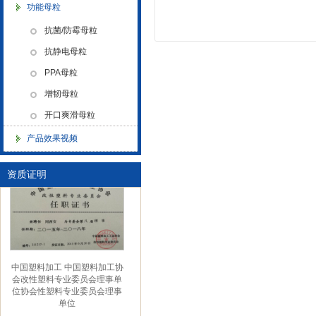
功能母粒
金微纳米新材料 杭州）公司营
业执照
抗菌/防霉母粒
抗静电母粒
PPA母粒
增韧母粒
开口爽滑母粒
金微纳米（杭州）有限公司搬
产品效果视频
新址
资质证明
中国塑料加工 中国塑料加工协
会改性塑料专业委员会理事单
位协会性塑料专业委员会理事
单位