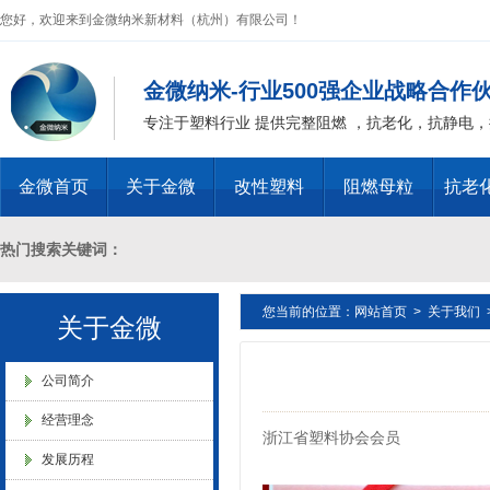
您好，欢迎来到金微纳米新材料（杭州）有限公司！
金微纳米-行业500强企业战略合作
金微纳米新材料 杭州）公司营
专注于塑料行业 提供完整阻燃 ，抗老化，抗静电
业执照
金微首页
关于金微
改性塑料
阻燃母粒
抗老
热门搜索关键词：
金微纳米（杭州）有限公司搬
您当前的位置：
网站首页
>
关于我们
十溴二苯乙烷母粒，三氧化二锑母粒，三氧化二锑替代物 PVC 无卤阻燃
新址
关于金微
燃 ABS阻燃 ，PA 阻燃，PET阻燃 ，PBT阻燃 ，环氧树脂阻燃，玻璃
公司简介
经营理念
浙江省塑料协会会员
化，抗静电母粒，阻燃料，抗老化料，环氧树脂抗老化，油漆涂料抗菌防
发展历程