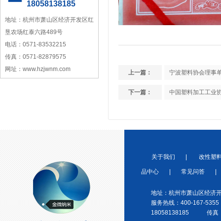
18058138185
地址：杭州市萧山区经济开发区红
垦农场红泰六路489号
电话：0571-83532215
浙江省塑料协会会员
传真：0571-82879575
网址：www.hzjwnm.com
上一篇：
宁波塑料协会理事
下一篇：
中国塑料加工工业
宁波塑料协会理事单位
关于我们
|
改性塑
品中心
|
常见问答
|
地址：杭州市萧山区经济开
服务热线：400-167-5355
金微纳米荣获“国家高新技术企
18058138185 传真：0
业”称号