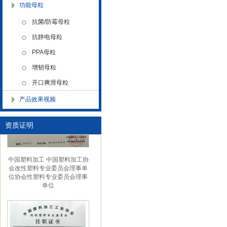
功能母粒
抗菌/防霉母粒
抗静电母粒
PPA母粒
金微纳米（杭州）有限公司搬
增韧母粒
新址
开口爽滑母粒
产品效果视频
资质证明
中国塑料加工 中国塑料加工协
会改性塑料专业委员会理事单
位协会性塑料专业委员会理事
单位