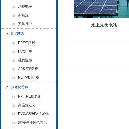
色母粒 氧化诱导剂，
消费电子
新能源
金微纳米荣获“国家高新技术企
业”称号
安防行业
水上光伏电站
阻燃母粒
PP/PE阻燃
PVC阻燃
硅胶阻燃
浙江省创新型企业稳定
ABS /PS阻燃
PET/PBT阻燃
抗老化母粒
PP、PE抗老化
高温抗老化
PVC/ABS/PA抗老化
金微纳米新材料 杭州）公司营
业执照
蜡烛/弹性体抗老化