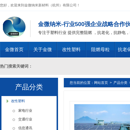
您好，欢迎来到金微纳米新材料（杭州）有限公司！
金微纳米-行业500强企业战略合作
专注于塑料行业 提供完整阻燃 ，抗老化，抗静电
金微首页
关于金微
改性塑料
阻燃母粒
抗老
热门搜索关键词：
您当前的位置：
网站首页
>
产品分类
十溴二苯乙烷母粒，三氧化二锑母粒，三氧化二锑替代物 PVC 无卤阻燃
产品分类
燃 ABS阻燃 ，PA 阻燃，PET阻燃 ，PBT阻燃 ，环氧树脂阻燃，玻璃
改性塑料
家电行业
化，抗静电母粒，阻燃料，抗老化料，环氧树脂抗老化，油漆涂料抗菌防
交通行业
信息通讯