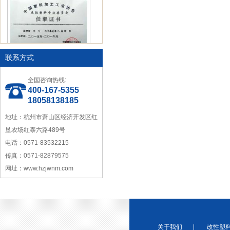
联系方式
中国塑料加工工业协会理事
全国咨询热线:
400-167-5355
18058138185
地址：杭州市萧山区经济开发区红
垦农场红泰六路489号
电话：0571-83532215
宁波塑料行业优秀供应商
传真：0571-82879575
网址：www.hzjwnm.com
关于我们
|
改性塑
浙江省塑料协会会员