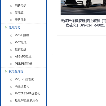
色母粒 氧化诱导剂，
消费电子
新能源
安防行业
无卤环保橡胶硅胶阻燃剂（
金微纳米荣获“国家高新技术企
次硫化）JW-01-FR-8021
阻燃母粒
业”称号
PP/PE阻燃
PVC阻燃
硅胶阻燃
ABS /PS阻燃
PET/PBT阻燃
浙江省创新型企业稳定
抗老化母粒
PP、PE抗老化
高温抗老化
PVC/ABS/PA抗老化
蜡烛/弹性体抗老化
金微纳米新材料 杭州）公司营