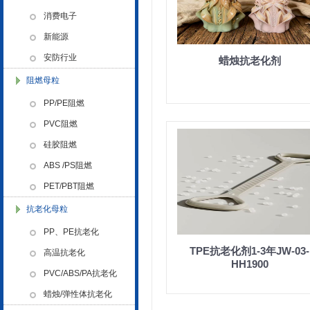
色母粒 氧化诱导剂，
消费电子
新能源
安防行业
蜡烛抗老化剂
阻燃母粒
PP/PE阻燃
金微纳米荣获“国家高新技术企
业”称号
PVC阻燃
硅胶阻燃
ABS /PS阻燃
PET/PBT阻燃
抗老化母粒
浙江省创新型企业稳定
PP、PE抗老化
TPE抗老化剂1-3年JW-03-
高温抗老化
HH1900
PVC/ABS/PA抗老化
蜡烛/弹性体抗老化