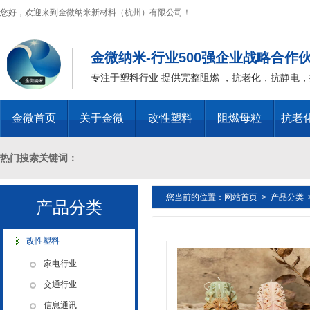
您好，欢迎来到金微纳米新材料（杭州）有限公司！
金微纳米-行业500强企业战略合作
专注于塑料行业 提供完整阻燃 ，抗老化，抗静电
金微首页
关于金微
改性塑料
阻燃母粒
抗老
热门搜索关键词：
您当前的位置：
网站首页
>
产品分类
十溴二苯乙烷母粒，三氧化二锑母粒，三氧化二锑替代物 PVC 无卤阻燃
产品分类
燃 ABS阻燃 ，PA 阻燃，PET阻燃 ，PBT阻燃 ，环氧树脂阻燃，玻璃
改性塑料
家电行业
化，抗静电母粒，阻燃料，抗老化料，环氧树脂抗老化，油漆涂料抗菌防
交通行业
信息通讯