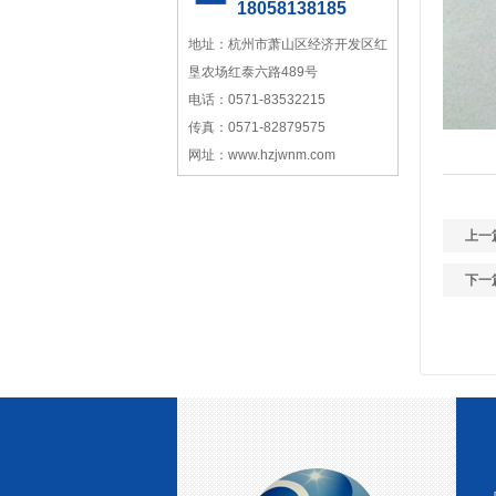
18058138185
地址：杭州市萧山区经济开发区红
中国塑料加工 中国塑料加工协
会改性塑料专业委员会理事单
垦农场红泰六路489号
位协会性塑料专业委员会理事
电话：0571-83532215
单位
传真：0571-82879575
网址：www.hzjwnm.com
上一
下一
中国塑料加工工业协会理事
宁波塑料行业优秀供应商