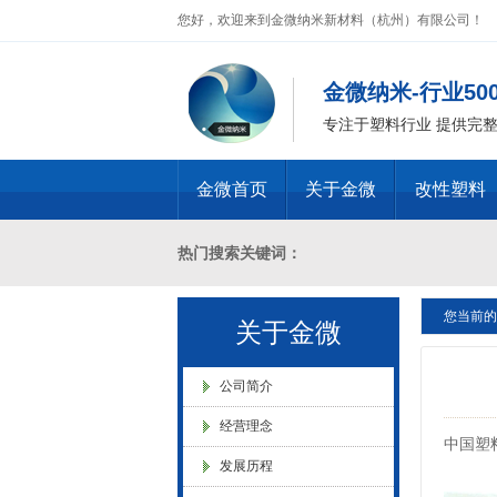
您好，欢迎来到金微纳米新材料（杭州）有限公司！
金微纳米-行业5
专注于塑料行业 提供完
金微首页
关于金微
改性塑料
热门搜索关键词：
金微纳米荣获“国家高新技术企
业”称号
您当前的
十溴二苯乙烷母粒，三氧化二锑母粒，三氧化二锑
关于金微
燃 ABS阻燃 ，PA 阻燃，PET阻燃 ，PB
公司简介
经营理念
中国塑
化，抗静电母粒，阻燃料，抗老化料，环氧树脂
发展历程
浙江省创新型企业稳定