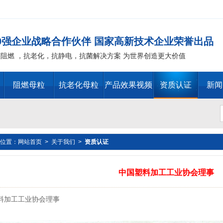
00强企业战略合作伙伴 国家高新技术企业荣誉出品
整阻燃 ，抗老化，抗静电，抗菌解决方案 为世界创造更大价值
阻燃母粒
抗老化母粒
产品效果视频
资质认证
新闻
位置：
网站首页
>
关于我们
>
资质认证
替代物 PVC 无卤阻燃剂 PE阻燃母粒，聚丙烯阻燃 ，PP阻
中国塑料加工工业协会理事
T阻燃 ，环氧树脂阻燃，玻璃钢抗老化化，POM抗老化，PPO 抗老
料加工工业协会理事
抗老化，油漆涂料抗菌防霉 ，化纤纺织阻燃 ，仿真植物抗老化，