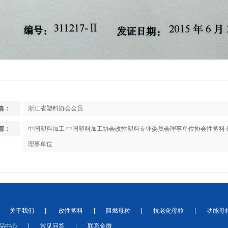
篇：
浙江省塑料协会会员
篇：
中国塑料加工 中国塑料加工协会改性塑料专业委员会理事单位协会性塑料
理事单位
关于我们
|
改性塑料
|
阻燃母粒
|
抗老化母粒
|
功能母
品中心
|
常见问答
|
联系金微