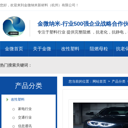
您好，欢迎来到金微纳米新材料（杭州）有限公司！
金微纳米-行业500强企业战略合作
专注于塑料行业 提供完整阻燃 ，抗老化，抗静电
金微首页
关于金微
改性塑料
阻燃母粒
抗老
热门搜索关键词：
您当前的位置：
网站首页
>
产品分类
十溴二苯乙烷母粒，三氧化二锑母粒，三氧化二锑替代物 PVC 无卤阻燃
产品分类
燃 ABS阻燃 ，PA 阻燃，PET阻燃 ，PBT阻燃 ，环氧树脂阻燃，玻璃
改性塑料
家电行业
化，抗静电母粒，阻燃料，抗老化料，环氧树脂抗老化，油漆涂料抗菌防
交通行业
信息通讯