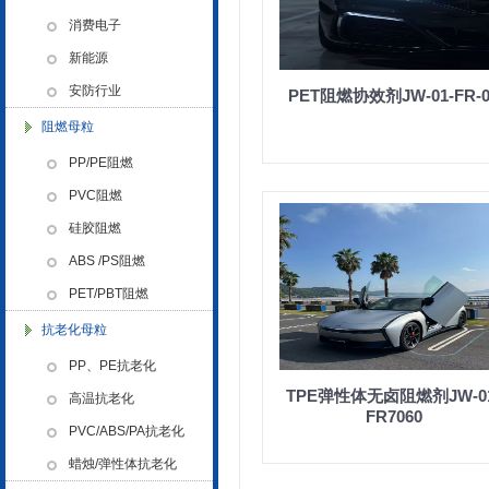
色母粒 氧化诱导剂，
消费电子
新能源
安防行业
PET阻燃协效剂JW-01-FR-0
金微纳米荣获“国家高新技术企
阻燃母粒
业”称号
PP/PE阻燃
PVC阻燃
硅胶阻燃
ABS /PS阻燃
PET/PBT阻燃
浙江省创新型企业稳定
抗老化母粒
PP、PE抗老化
TPE弹性体无卤阻燃剂JW-01
高温抗老化
FR7060
PVC/ABS/PA抗老化
蜡烛/弹性体抗老化