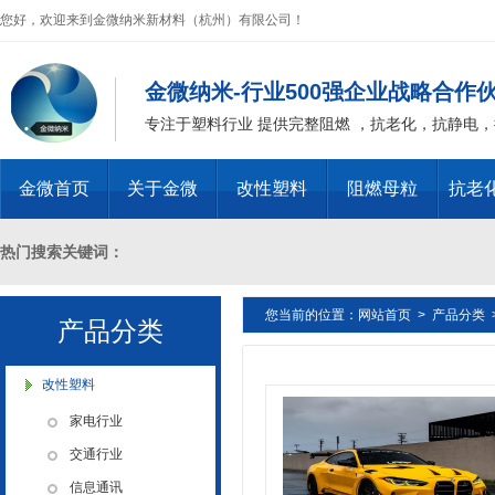
您好，欢迎来到金微纳米新材料（杭州）有限公司！
金微纳米-行业500强企业战略合作
专注于塑料行业 提供完整阻燃 ，抗老化，抗静电
金微首页
关于金微
改性塑料
阻燃母粒
抗老
热门搜索关键词：
您当前的位置：
网站首页
>
产品分类
十溴二苯乙烷母粒，三氧化二锑母粒，三氧化二锑替代物 PVC 无卤阻燃
产品分类
燃 ABS阻燃 ，PA 阻燃，PET阻燃 ，PBT阻燃 ，环氧树脂阻燃，玻璃
改性塑料
家电行业
化，抗静电母粒，阻燃料，抗老化料，环氧树脂抗老化，油漆涂料抗菌防
交通行业
信息通讯