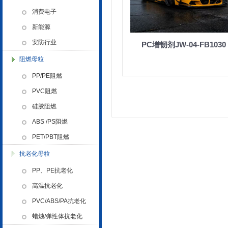
色母粒 氧化诱导剂，
消费电子
金微纳米荣获“国家高新技术企
新能源
业”称号
安防行业
PC增韧剂JW-04-FB1030
阻燃母粒
PP/PE阻燃
PVC阻燃
硅胶阻燃
浙江省创新型企业稳定
ABS /PS阻燃
PET/PBT阻燃
抗老化母粒
PP、PE抗老化
高温抗老化
金微纳米新材料 杭州）公司营
PVC/ABS/PA抗老化
业执照
蜡烛/弹性体抗老化