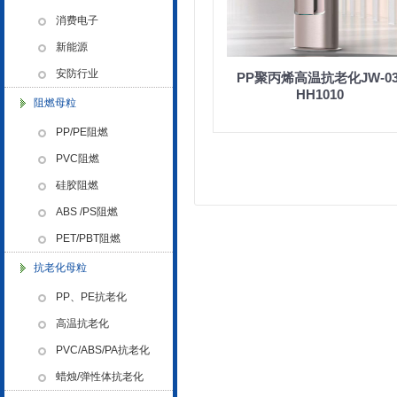
浙江省创新型企业稳定
色母粒 氧化诱导剂，
消费电子
新能源
安防行业
PP聚丙烯高温抗老化JW-03
HH1010
阻燃母粒
PP/PE阻燃
金微纳米新材料 杭州）公司营
PVC阻燃
业执照
硅胶阻燃
ABS /PS阻燃
PET/PBT阻燃
抗老化母粒
PP、PE抗老化
金微纳米（杭州）有限公司搬
高温抗老化
新址
PVC/ABS/PA抗老化
蜡烛/弹性体抗老化