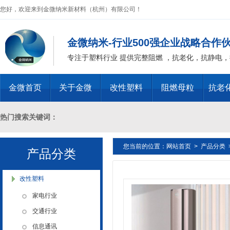
您好，欢迎来到金微纳米新材料（杭州）有限公司！
金微纳米-行业500强企业战略合作
专注于塑料行业 提供完整阻燃 ，抗老化，抗静电
金微首页
关于金微
改性塑料
阻燃母粒
抗老
热门搜索关键词：
金微纳米荣获“国家高新技术企
您当前的位置：
网站首页
>
产品分类
十溴二苯乙烷母粒，三氧化二锑母粒，三氧化二锑替代物 PVC 无卤阻燃
产品分类
业”称号
燃 ABS阻燃 ，PA 阻燃，PET阻燃 ，PBT阻燃 ，环氧树脂阻燃，玻璃
改性塑料
家电行业
化，抗静电母粒，阻燃料，抗老化料，环氧树脂抗老化，油漆涂料抗菌防
交通行业
信息通讯