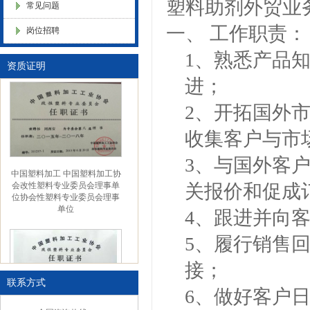
塑料助剂外贸业
常见问题
色母粒 氧化诱导剂，
一、 工作职责：
岗位招聘
金微纳米（杭州）有限公司搬
新址
1、熟悉产品
资质证明
进；
2、开拓国外
收集客户与市
3、与国外客
中国塑料加工 中国塑料加工协
会改性塑料专业委员会理事单
关报价和促成
位协会性塑料专业委员会理事
单位
4、跟进并向
5、履行销售
接；
联系方式
6、做好客户