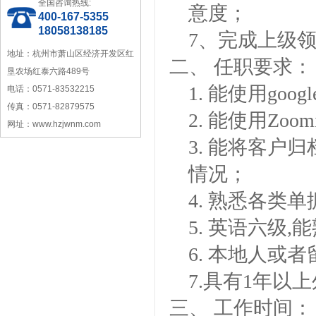
全国咨询热线:
中国塑料加工工业协会理事
意度；
400-167-5355
18058138185
7、完成上级
地址：杭州市萧山区经济开发区红
二、 任职要求：
垦农场红泰六路489号
1. 能使用goo
电话：0571-83532215
传真：0571-82879575
2. 能使用Zo
宁波塑料行业优秀供应商
网址：www.hzjwnm.com
3. 能将客户
情况；
4. 熟悉各类
5. 英语六级
浙江省塑料协会会员
6. 本地人或
7.具有1年以
三、 工作时间： 