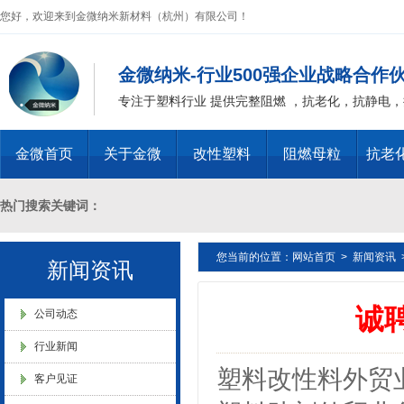
业”称号
您好，欢迎来到金微纳米新材料（杭州）有限公司！
金微纳米-行业500强企业战略合作
专注于塑料行业 提供完整阻燃 ，抗老化，抗静电
浙江省创新型企业稳定
金微首页
关于金微
改性塑料
阻燃母粒
抗老
热门搜索关键词：
您当前的位置：
网站首页
>
新闻资讯
十溴二苯乙烷母粒，三氧化二锑母粒，三氧化二锑替代物 PVC 无卤阻燃
新闻资讯
金微纳米新材料 杭州）公司营
诚
燃 ABS阻燃 ，PA 阻燃，PET阻燃 ，PBT阻燃 ，环氧树脂阻燃，玻璃
业执照
公司动态
行业新闻
化，抗静电母粒，阻燃料，抗老化料，环氧树脂抗老化，油漆涂料抗菌防
塑料改性料外贸
客户见证