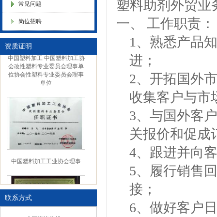
塑料助剂外贸业
常见问题
色母粒 氧化诱导剂，
一、
工作职责：
岗位招聘
1
、熟悉产品
资质证明
中国塑料加工 中国塑料加工协
进；
会改性塑料专业委员会理事单
位协会性塑料专业委员会理事
2
、开拓国外
单位
收集客户与市
3
、与国外客
关报价和促成
4
、跟进并向
中国塑料加工工业协会理事
5
、履行销售
接；
联系方式
6
、做好客户