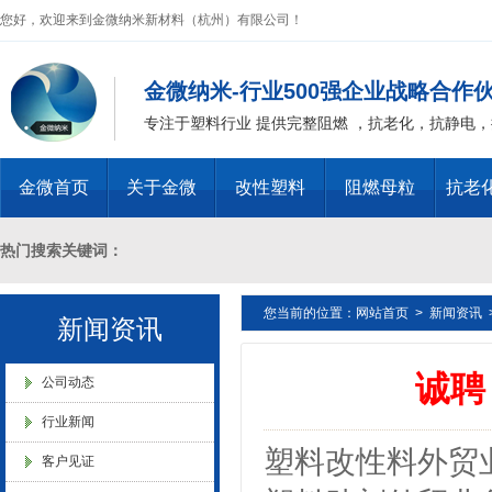
您好，欢迎来到金微纳米新材料（杭州）有限公司！
浙江省创新型企业稳定
金微纳米-行业500强企业战略合作
专注于塑料行业 提供完整阻燃 ，抗老化，抗静电
金微首页
关于金微
改性塑料
阻燃母粒
抗老
金微纳米新材料 杭州）公司营
业执照
热门搜索关键词：
您当前的位置：
网站首页
>
新闻资讯
十溴二苯乙烷母粒，三氧化二锑母粒，三氧化二锑替代物 PVC 无卤阻燃
新闻资讯
诚聘
燃 ABS阻燃 ，PA 阻燃，PET阻燃 ，PBT阻燃 ，环氧树脂阻燃，玻璃
公司动态
金微纳米（杭州）有限公司搬
行业新闻
新址
化，抗静电母粒，阻燃料，抗老化料，环氧树脂抗老化，油漆涂料抗菌防
塑料改性料外贸
客户见证