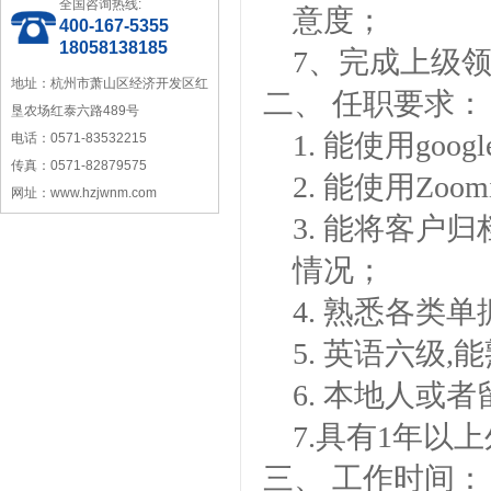
全国咨询热线:
意度；
400-167-5355
宁波塑料行业优秀供应商
18058138185
7
、完成上级
地址：杭州市萧山区经济开发区红
二、
任职要求：
垦农场红泰六路489号
1.
能使用
googl
电话：0571-83532215
传真：0571-82879575
2.
能使用
Zoomi
网址：www.hzjwnm.com
浙江省塑料协会会员
3.
能将客户归
情况；
4.
熟悉各类单
5.
英语六级
,
能
6.
本地人或者
宁波塑料协会理事单位
7.
具有
1
年以上
三、
工作时间：