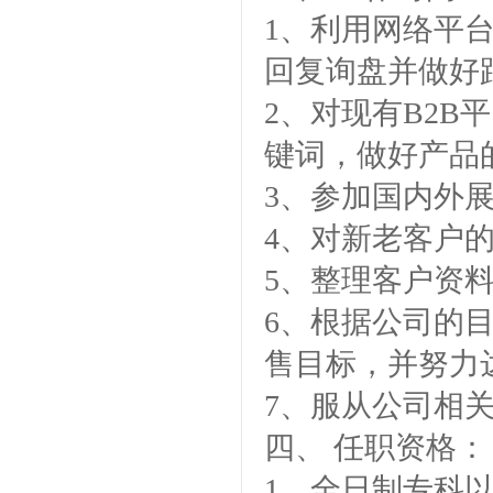
1
、利用网络平
回复询盘并做好
金微纳米荣获“国家高新技术企
业”称号
2
、对现有
B2B
平
键词，做好产品
3
、参加国内外
4
、对新老客户
5
、整理客户资
浙江省创新型企业稳定
6
、根据公司的
售目标，并努力
7
、服从公司相
四、
任职资格：
金微纳米新材料 杭州）公司营
业执照
1
、全日制专科