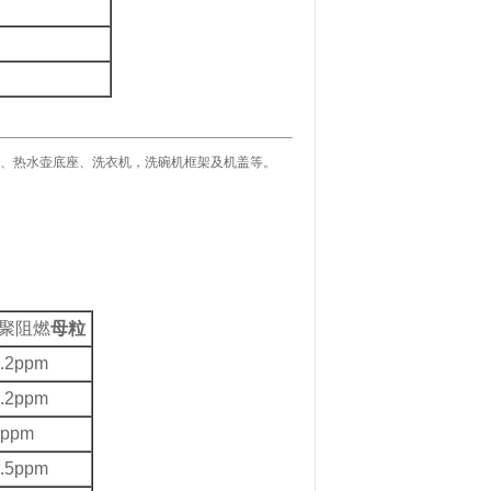
架、热水壶底座、洗衣机，洗碗机框架及机盖等。
聚阻燃
母粒
.2ppm
.2ppm
1ppm
.5ppm