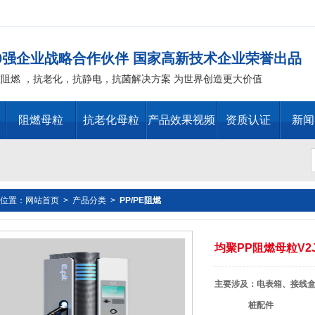
00强企业战略合作伙伴 国家高新技术企业荣誉出品
整阻燃 ，抗老化，抗静电，抗菌解决方案 为世界创造更大价值
阻燃母粒
抗老化母粒
产品效果视频
资质认证
新闻
位置：
网站首页
>
产品分类
>
PP/PE阻燃
替代物 PVC 无卤阻燃剂 PE阻燃母粒，聚丙烯阻燃 ，PP阻
T阻燃 ，环氧树脂阻燃，玻璃钢抗老化化，POM抗老化，PPO 抗老
均聚PP阻燃母粒V2JW
主要涉及：电表箱、接线
抗老化，油漆涂料抗菌防霉 ，化纤纺织阻燃 ，仿真植物抗老化，
桩配件