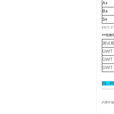
As
Ba
宁波塑料行业优秀供应商
Se
EN71
PP
阻燃
测试
GWIT
GWIT
浙江省塑料协会会员
GWIT
四、P
宁波塑料协会理事单位
内塑外编