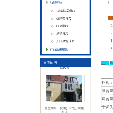
功能母粒
5
6
抗菌/防霉母粒
注
抗静电母粒
浙江省创新型企业稳定
（
1
PPA母粒
（
2
增韧母粒
（
3
开口爽滑母粒
（
4
产品效果视频
金微纳米新材料 杭州）公司营
资质证明
二、
业执照
外观
溴含
磷含
金微纳米（杭州）有限公司搬
干燥
新址