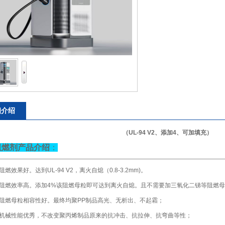
细介绍
（
UL-94 V2
、添加
4
、可加填充）
阻燃剂
产品介绍
：
、阻燃效果好。达到
UL-94 V2
，离火自熄（
0.8-3.2mm)
。
、阻燃效率高。添加
4%
该阻燃母粒即可达到离火自熄。且不需要加三氧化二锑等阻燃母
、阻燃母粒相容性好。最终均聚
PP
制品高光、无析出、不起霜；
、机械性能优秀，不改变聚丙烯制品原来的抗冲击、抗拉伸、抗弯曲等性；