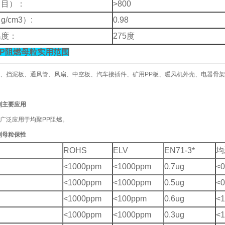
（目）：
>800
（
g/cm3
）
:
0.98
温度：
275
度
P
阻燃母粒实用范围
、挡泥板、通风管、风扇、中空板、汽车接插件、矿用PP板、暖风机外壳、电器骨
剂主要应用
广泛应用于均聚PP阻燃。
剂母粒保性
ROHS
ELV
EN71-3*
均
<1000ppm
<1000ppm
0.7ug
<0
<1000ppm
<1000ppm
0.5ug
<0
<1000ppm
<100ppm
0.6ug
<
<1000ppm
<1000ppm
0.3ug
<1