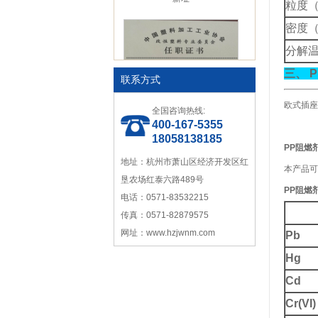
粒度
密度
分解
三、
P
联系方式
中国塑料加工 中国塑料加工协
欧式插座
全国咨询热线:
会改性塑料专业委员会理事单
400-167-5355
位协会性塑料专业委员会理事
18058138185
单位
PP
阻燃
地址：杭州市萧山区经济开发区红
本产品可
垦农场红泰六路489号
PP
阻燃
电话：0571-83532215
传真：0571-82879575
网址：www.hzjwnm.com
Pb
中国塑料加工工业协会理事
Hg
Cd
Cr(VI)