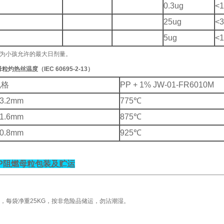
0.3ug
<
25ug
<
5ug
<
-3*为小孩允许的最大日剂量。
母粒灼热丝温度（
IEC 60695-2-13
）
规格
PP + 1% JW-01-FR6010M
 3.2mm
775
℃
 1.6mm
875
℃
 0.8mm
925
℃
P
阻燃母粒包装及贮运
，每袋净重25KG，按非危险品储运，勿沾潮湿。