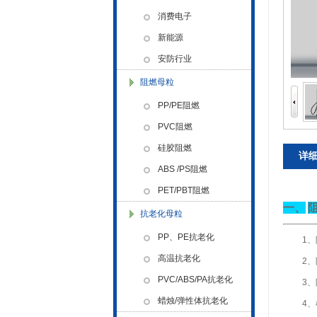
色母粒 氧化诱导剂，
消费电子
新能源
安防行业
阻燃母粒
PP/PE阻燃
PVC阻燃
硅胶阻燃
详
ABS /PS阻燃
PET/PBT阻燃
一、
抗老化母粒
PP、PE抗老化
1
金微纳米荣获“国家高新技术企
业”称号
高温抗老化
2
PVC/ABS/PA抗老化
3
蜡烛/弹性体抗老化
4