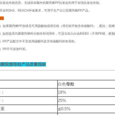
、抗老化性能优异。无须添加额外的聚丙烯
PP
抗老化剂用于加强抗老化性能。
、符合ROHS、REACH环保要求，可用于生产出口型聚丙烯
PP
产品。
意：
）如果聚丙烯
PP
加填充可用硫酸钡或滑石粉（滑石粉不能含有碳酸钙），配比：阻燃
）如想提高均聚聚丙烯料分散性和润滑性，可适当加入白油和EBS（不用PE蜡、硬
）
PP
产品配方中不宜使用碳酸钙及含有碳酸钙的色母粒。
）
PP
不可添加POE。
均聚阻燃母粒产品质量指标
：
白色
母粒
量：
18%
量：
25%
失重
≦
0.5%