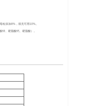
母粒添加
8%
，填充可用10%。
脂酸锌、硬脂酸钙、硬脂酸）。