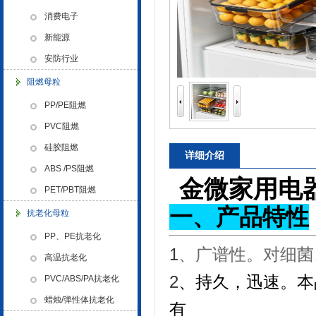
色母粒 氧化诱导剂，
消费电子
新能源
安防行业
阻燃母粒
金微纳米荣获“国家高新技术企
PP/PE阻燃
业”称号
PVC阻燃
硅胶阻燃
详细介绍
ABS /PS阻燃
金微家用电
PET/PBT阻燃
一、产品特性
抗老化母粒
浙江省创新型企业稳定
PP、PE抗老化
1
、广谱性。对细菌
高温抗老化
2
、持久，迅速。本
PVC/ABS/PA抗老化
蜡烛/弹性体抗老化
有