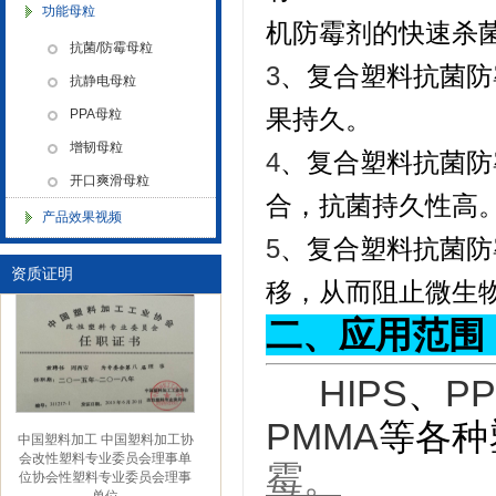
功能母粒
机防霉剂的快速杀
金微纳米新材料 杭州）公司营
抗菌/防霉母粒
业执照
3
、复合塑料抗菌防
抗静电母粒
果持久。
PPA母粒
增韧母粒
4
、复合塑料抗菌防
开口爽滑母粒
合，抗菌持久性高
产品效果视频
金微纳米（杭州）有限公司搬
5
、复合塑料抗菌防
新址
资质证明
移，从而阻止微生
二、应用范围
HIPS
PP
、
PMMA
等各种
中国塑料加工 中国塑料加工协
会改性塑料专业委员会理事单
位协会性塑料专业委员会理事
霉。
单位