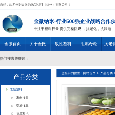
您好，欢迎来到金微纳米新材料（杭州）有限公司！
金微纳米-行业500强企业战略合作
专注于塑料行业 提供完整阻燃 ，抗老化，抗静电
金微首页
关于金微
改性塑料
阻燃母粒
抗老
热门搜索关键词：
您当前的位置：
网站首页
>
产品分类
十溴二苯乙烷母粒，三氧化二锑母粒，三氧化二锑替代物 PVC 无卤阻燃
产品分类
燃 ABS阻燃 ，PA 阻燃，PET阻燃 ，PBT阻燃 ，环氧树脂阻燃，玻璃
改性塑料
家电行业
化，抗静电母粒，阻燃料，抗老化料，环氧树脂抗老化，油漆涂料抗菌防
交通行业
信息通讯