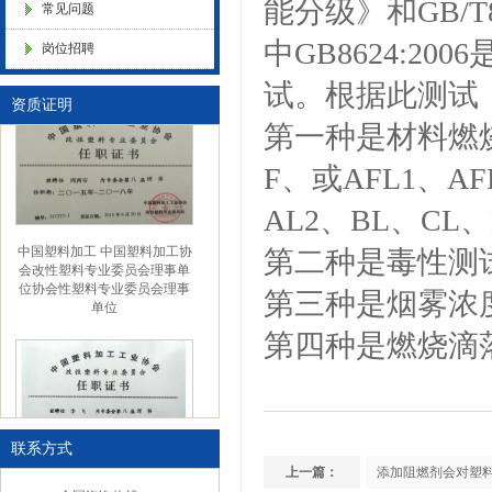
能分级》和GB/T
常见问题
色母粒 氧化诱导剂，
中GB8624:
金微纳米（杭州）有限公司搬
岗位招聘
新址
试。根据此测试
资质证明
第一种
是材料燃
F、或AFL1、AF
AL2、BL、CL
中国塑料加工 中国塑料加工协
第二种
是毒性测
会改性塑料专业委员会理事单
位协会性塑料专业委员会理事
第三种
是烟雾浓
单位
第四种
是燃烧滴
联系方式
上一篇：
添加阻燃剂会对塑
中国塑料加工工业协会理事