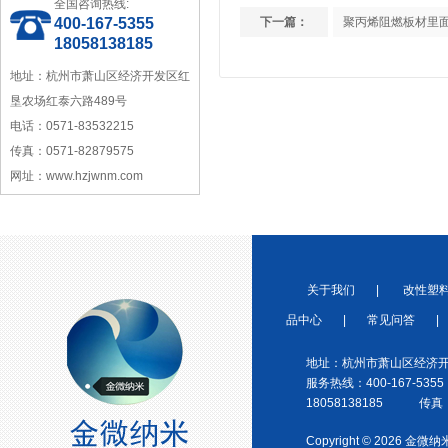
全国咨询热线:
400-167-5355
下一篇：
聚丙烯阻燃板材里
18058138185
地址：杭州市萧山区经济开发区红
垦农场红泰六路489号
电话：0571-83532215
宁波塑料行业优秀供应商
传真：0571-82879575
网址：www.hzjwnm.com
关于我们
|
改性塑
浙江省塑料协会会员
品中心
|
常见问答
|
地址：杭州市萧山区经济开
服务热线：400-167-5355
18058138185 传真：0
Copyright © 2026 金