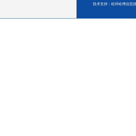
技术支持：
杭州哈博信息
宁波塑料协会理事单位
金微纳米荣获“国家高新技术企
业”称号
浙江省创新型企业稳定