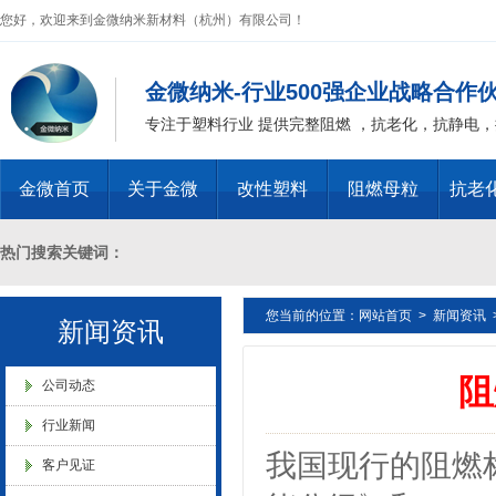
您好，欢迎来到金微纳米新材料（杭州）有限公司！
金微纳米-行业500强企业战略合作
专注于塑料行业 提供完整阻燃 ，抗老化，抗静电
浙江省创新型企业稳定
金微首页
关于金微
改性塑料
阻燃母粒
抗老
热门搜索关键词：
您当前的位置：
网站首页
>
新闻资讯
十溴二苯乙烷母粒，三氧化二锑母粒，三氧化二锑替代物 PVC 无卤阻燃
新闻资讯
金微纳米新材料 杭州）公司营
业执照
阻
燃 ABS阻燃 ，PA 阻燃，PET阻燃 ，PBT阻燃 ，环氧树脂阻燃，玻璃
公司动态
行业新闻
化，抗静电母粒，阻燃料，抗老化料，环氧树脂抗老化，油漆涂料抗菌防
我国现行的阻燃
客户见证