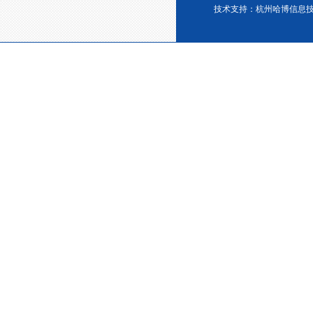
技术支持：
杭州哈博信息
浙江省创新型企业稳定
金微纳米新材料 杭州）公司营
业执照