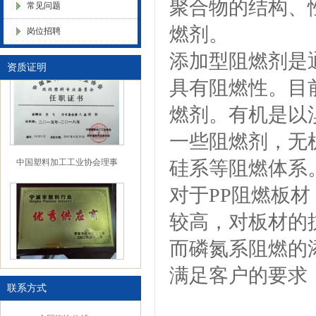
聚合物的结构、
中国塑料加工 中国塑料加工协
常见问题
色母粒 氧化诱导剂，
会改性塑料专业委员会理事单
燃剂。
位协会性塑料专业委员会理事
岗位招聘
单位
添加型阻燃剂是
资质证明
具有阻燃性。目
燃剂。有机是以
一些阻燃剂，无
中国塑料加工工业协会理事
硅系等阻燃体系
对于
PP阻燃板
较高，对板材的
而磷氮系阻燃的
满足客户的要求
宁波塑料行业优秀供应商
联系方式