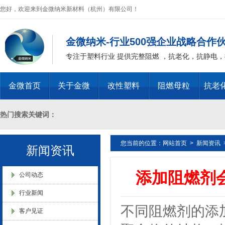
您好，欢迎来到金微纳米新材料（杭州）有限公司！
金微纳米-行业500强企业战略合作
金微纳米新材料 杭州）公司营
专注于塑料行业 提供完整阻燃 ，抗老化，抗静电
业执照
金微首页
关于金微
改性塑料
阻燃母粒
抗老
热门搜索关键词：
金微纳米（杭州）有限公司搬
您当前的位置：
网站首页
>
新闻资讯
十溴二苯乙烷母粒，三氧化二锑母粒，三氧化二锑替代物 PVC 无卤阻燃
新闻资讯
新址
添加阻燃剂
燃 ABS阻燃 ，PA 阻燃，PET阻燃 ，PBT阻燃 ，环氧树脂阻燃，玻璃
公司动态
行业新闻
化，抗静电母粒，阻燃料，抗老化料，环氧树脂抗老化，油漆涂料抗菌防
不同阻燃剂的添
客户见证