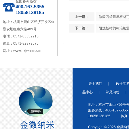
全国咨询热线:
400-167-5355
18058138185
上一篇：
做聚丙烯阻燃板材
地址：杭州市萧山区经济开发区红
浙江省塑料协会会员
下一篇：
阻燃板材的标准检
垦农场红泰六路489号
电话：0571-83532215
传真：0571-82879575
网址：www.hzjwnm.com
宁波塑料协会理事单位
关于我们
|
改性塑
品中心
|
常见问答
|
地址：杭州市萧山区经济开
服务热线：400-167-5355
18058138185 传真：0
金微纳米荣获“国家高新技术企
业”称号
Copyright © 2026 金