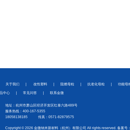
关于我们
|
改性塑料
|
阻燃母粒
|
抗老化母粒
|
功能母
品中心
|
常见问答
|
联系金微
地址：杭州市萧山区经济开发区红泰六路489号
服务热线：400-167-5355
18058138185 传真：0571-82879575
Copyright © 2026 金微纳米新材料（杭州）有限公司 All rights reserved. 备案号