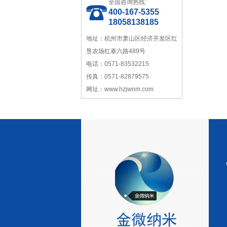
全国咨询热线:
400-167-5355
18058138185
地址：杭州市萧山区经济开发区红
中国塑料加工 中国塑料加工协
垦农场红泰六路489号
会改性塑料专业委员会理事单
位协会性塑料专业委员会理事
电话：0571-83532215
单位
传真：0571-82879575
网址：www.hzjwnm.com
中国塑料加工工业协会理事