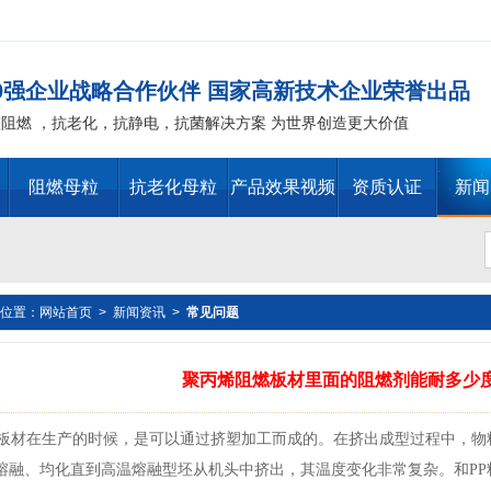
00强企业战略合作伙伴 国家高新技术企业荣誉出品
整阻燃 ，抗老化，抗静电，抗菌解决方案 为世界创造更大价值
阻燃母粒
抗老化母粒
产品效果视频
资质认证
新闻
位置：
网站首页
>
新闻资讯
>
常见问题
替代物 PVC 无卤阻燃剂 PE阻燃母粒，聚丙烯阻燃 ，PP阻
聚丙烯阻燃板材里面的阻燃剂能耐多少
T阻燃 ，环氧树脂阻燃，玻璃钢抗老化化，POM抗老化，PPO 抗老
P板材在生产的时候，是可以通过挤塑加工而成的。在挤出成型过程中，
抗老化，油漆涂料抗菌防霉 ，化纤纺织阻燃 ，仿真植物抗老化，
熔融、均化直到高温熔融型坯从机头中挤出，其温度变化非常复杂。和P