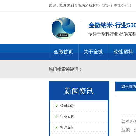
您好，欢迎来到金微纳米新材料（杭州）有限公司！
金微纳米-行业5
专注于塑料行业 提供完
金微首页
关于金微
改性塑料
热门搜索关键词：
金微纳米荣获“国家高新技术企
您当前的
十溴二苯乙烷母粒，三氧化二锑母粒，三氧化二锑
新闻资讯
业”称号
燃 ABS阻燃 ，PA 阻燃，PET阻燃 ，PB
公司动态
行业新闻
塑料P
化，抗静电母粒，阻燃料，抗老化料，环氧树脂
客户见证
压实、