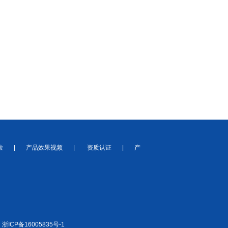
粒
|
产品效果视频
|
资质认证
|
产
：
浙ICP备16005835号-1