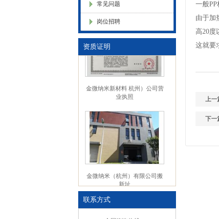
常见问题
一般
P
浙江省创新型企业稳定
色母粒 氧化诱导剂，
由于加
岗位招聘
高
20
这就要
资质证明
金微纳米新材料 杭州）公司营
业执照
上一
下一
金微纳米（杭州）有限公司搬
新址
联系方式