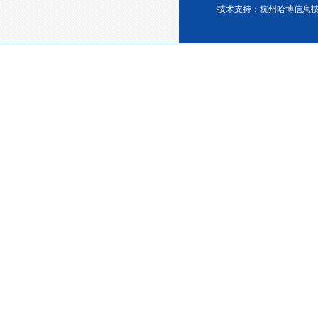
技术支持：
杭州哈博信息
宁波塑料协会理事单位
金微纳米荣获“国家高新技术企
业”称号
浙江省创新型企业稳定