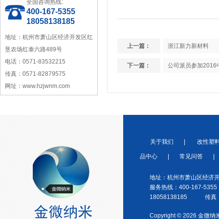
中国塑料加工工业协会理事
全国咨询热线:
400-167-5355
18058138185
地址：杭州市萧山区经济开发区红
上一篇：
浙江新力新材料
垦农场红泰六路489号
电话：0571-83532215
下一篇：
公司派员参加201
传真：0571-82879575
宁波塑料行业优秀供应商
网址：www.hzjwnm.com
关于我们
|
改性塑
品中心
|
常见问答
|
浙江省塑料协会会员
地址：杭州市萧山区经济开
服务热线：400-167-5355
18058138185 传真：0
Copyright © 2026 金