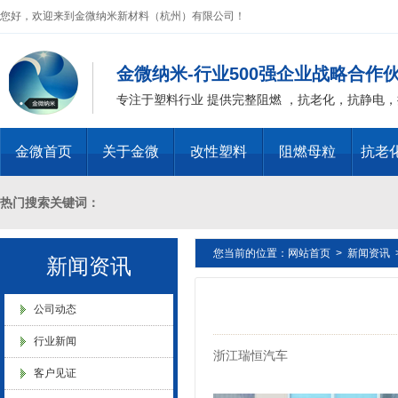
业”称号
您好，欢迎来到金微纳米新材料（杭州）有限公司！
金微纳米-行业500强企业战略合作
专注于塑料行业 提供完整阻燃 ，抗老化，抗静电
浙江省创新型企业稳定
金微首页
关于金微
改性塑料
阻燃母粒
抗老
热门搜索关键词：
您当前的位置：
网站首页
>
新闻资讯
十溴二苯乙烷母粒，三氧化二锑母粒，三氧化二锑替代物 PVC 无卤阻燃
新闻资讯
金微纳米新材料 杭州）公司营
业执照
燃 ABS阻燃 ，PA 阻燃，PET阻燃 ，PBT阻燃 ，环氧树脂阻燃，玻璃
公司动态
行业新闻
浙江瑞恒汽车
化，抗静电母粒，阻燃料，抗老化料，环氧树脂抗老化，油漆涂料抗菌防
客户见证