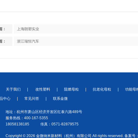
篇：
上海朗塑实业
篇：
浙江瑞恒汽车
关于我们
|
改性塑料
|
阻燃母粒
|
抗老化母粒
|
功能母
品中心
|
常见问答
|
联系金微
地址：杭州市萧山区经济开发区红泰六路489号
服务热线：400-167-5355
18058138185 传真：0571-82879575
Copyright © 2026 金微纳米新材料（杭州）有限公司 All rights reserved. 备案号