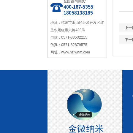
全国咨询热线:
400-167-5355
18058138185
中国塑料加工工业协会理事
地址：杭州市萧山区经济开发区红
上一
垦农场红泰六路489号
电话：0571-83532215
下一
传真：0571-82879575
网址：www.hzjwnm.com
宁波塑料行业优秀供应商
浙江省塑料协会会员