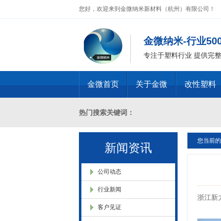
您好，欢迎来到金微纳米新材料（杭州）有限公司！
金微纳米荣获“国家高新技术企
业”称号
金微纳米-行业5
专注于塑料行业 提供完
金微首页
关于金微
改性塑料
浙江省创新型企业稳定
热门搜索关键词：
您当前的
十溴二苯乙烷母粒，三氧化二锑母粒，三氧化二锑
新闻资讯
燃 ABS阻燃 ，PA 阻燃，PET阻燃 ，PB
公司动态
金微纳米新材料 杭州）公司营
行业新闻
业执照
浙江新
化，抗静电母粒，阻燃料，抗老化料，环氧树脂
客户见证