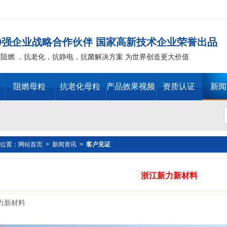
00强企业战略合作伙伴 国家高新技术企业荣誉出品
整阻燃 ，抗老化，抗静电，抗菌解决方案 为世界创造更大价值
阻燃母粒
抗老化母粒
产品效果视频
资质认证
新闻
位置：
网站首页
>
新闻资讯
>
客户见证
替代物 PVC 无卤阻燃剂 PE阻燃母粒，聚丙烯阻燃 ，PP阻
浙江新力新材料
T阻燃 ，环氧树脂阻燃，玻璃钢抗老化化，POM抗老化，PPO 抗老
力新材料
抗老化，油漆涂料抗菌防霉 ，化纤纺织阻燃 ，仿真植物抗老化，