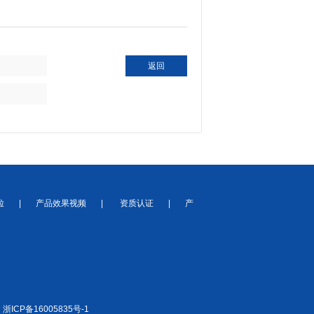
返回
粒
|
产品效果视频
|
资质认证
|
产
：
浙ICP备16005835号-1