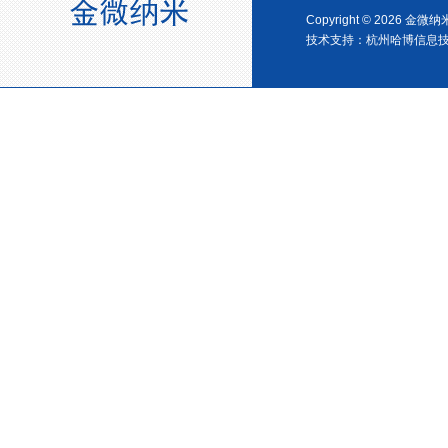
Copyright © 2026 金
技术支持：
杭州哈博信息
宁波塑料协会理事单位
金微纳米荣获“国家高新技术企
业”称号
浙江省创新型企业稳定