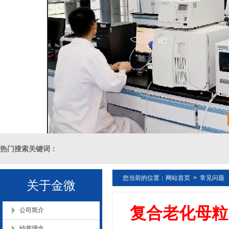
金微纳米荣获“国家高新技术企
业”称号
浙江省创新型企业稳定
热门搜索关键词：
您当前的位置：
网站首页
>
常见问题
十溴二苯乙烷母粒，三氧化二锑母粒，三氧化二锑替代物 PVC 无卤阻燃
关于金微
金微纳米新材料 杭州）公司营
业执照
复合老化母粒
燃 ABS阻燃 ，PA 阻燃，PET阻燃 ，PBT阻燃 ，环氧树脂阻燃，玻璃
公司简介
经营理念