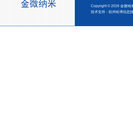
Copyright © 2026 金
技术支持：
杭州哈博信息
金微纳米新材料 杭州）公司营
业执照
金微纳米（杭州）有限公司搬
新址