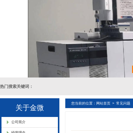
金微纳米（杭州）有限公司搬
新址
中国塑料加工 中国塑料加工协
热门搜索关键词：
会改性塑料专业委员会理事单
位协会性塑料专业委员会理事
单位
您当前的位置：
网站首页
>
常见问题
十溴二苯乙烷母粒，三氧化二锑母粒，三氧化二锑替代物 PVC 无卤阻燃
关于金微
燃 ABS阻燃 ，PA 阻燃，PET阻燃 ，PBT阻燃 ，环氧树脂阻燃，玻璃
公司简介
经营理念