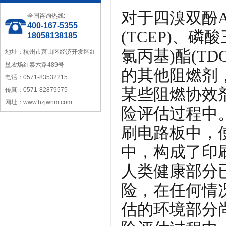
对于四溴双酚A
全国咨询热线:
400-167-5355
(TCEP)、磷酸
中国塑料加工工业协会理事
18058138185
氯丙基)酯(TDC
地址：杭州市萧山区经济开发区红
垦农场红泰六路489号
的其他阻燃剂
电话：0571-83532215
某些阻燃协效剂
传真：0571-82879575
网址：www.hzjwnm.com
险评估过程中
宁波塑料行业优秀供应商
刷电路板中，
中，构成了印
人类健康部分
险，在任何情
浙江省塑料协会会员
估的环境部分尚