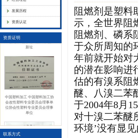
化，抗静电母粒，阻燃料，抗老化料，环氧树脂抗老化，油漆涂料抗菌防
阻燃剂是塑料
发展历程
示，全世界阻燃
资质认证
色母粒 氧化诱导剂，
阻燃剂、磷系
资质证明
金微纳米（杭州）有限公司搬
于众所周知的
新址
年前就开始对
的潜在影响进
估的有溴系阻
醚、八溴二苯
中国塑料加工 中国塑料加工协
会改性塑料专业委员会理事单
于2004年8
位协会性塑料专业委员会理事
单位
对十溴二苯醚
环境’没有显见
联系方式