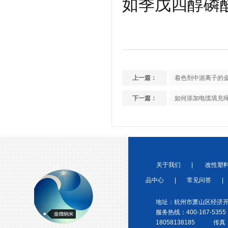
如季戊四醇磷
宁波塑料协会理事单位
上一篇：
着色剂中游离子的
下一篇：
如何添加电缆填充
金微纳米荣获“国家高新技术企
业”称号
关于我们
|
改性塑
品中心
|
常见问答
|
地址：杭州市萧山区经济开
服务热线：400-167-5355
18058138185 传真：0