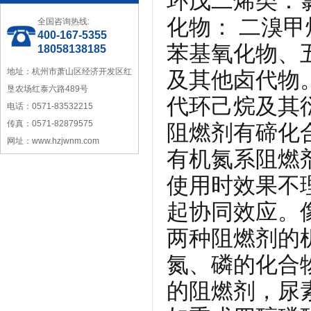
环戊二烯类：
化物： 二溴
全国咨询热线:
400-167-5355
苯基氧化物、
18058138185
中国塑料加工工业协会理事
地址：杭州市萧山区经济开发区红
及其他卤代物。
垦农场红泰六路489号
代环己烷及其
电话：0571-83532215
传真：0571-82879575
阻燃剂有碲化
网址：www.hzjwnm.com
有机氮系阻燃
宁波塑料行业优秀供应商
使用时效果不
起协同效应。
两种阻燃剂的
氮、磷的化合
的阻燃剂，尿
浙江省塑料协会会员