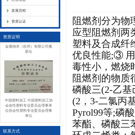
化，抗静电母粒，阻燃料，抗老化料，环氧树脂抗老化，油漆涂料抗菌防
发展历程
阻燃剂分为物
资质认证
色母粒 氧化诱导剂，
应型阻燃剂两
资质证明
塑料及合成纤
金微纳米（杭州）有限公司搬
新址
优良性能;③ 
毒性小，燃烧
阻燃剂的物质
磷酸三(2-乙
中国塑料加工 中国塑料加工协
(2，3-二氯丙
会改性塑料专业委员会理事单
位协会性塑料专业委员会理事
Pyrol99等
单位
苯酯、磷酸三苯
联系方式