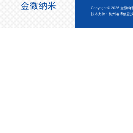
浙江省创新型企业稳定
Copyright © 2026 金
技术支持：
杭州哈博信息
金微纳米新材料 杭州）公司营
业执照
金微纳米（杭州）有限公司搬
新址