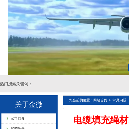
金微纳米荣获“国家高新技术企
业”称号
浙江省创新型企业稳定
热门搜索关键词：
您当前的位置：
网站首页
>
常见问题
十溴二苯乙烷母粒，三氧化二锑母粒，三氧化二锑替代物 PVC 无卤阻燃
关于金微
电缆填充绳材
燃 ABS阻燃 ，PA 阻燃，PET阻燃 ，PBT阻燃 ，环氧树脂阻燃，玻璃
公司简介
金微纳米新材料 杭州）公司营
业执照
经营理念