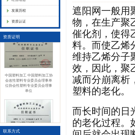
化，抗静电母粒，阻燃料，抗老化料，环氧树脂抗老化，油漆涂料抗菌防
遮阳网一般用
发展历程
金微纳米（杭州）有限公司搬
物，在生产聚
资质认证
新址
色母粒 氧化诱导剂，
催化剂，使得
资质证明
料。而使乙烯
维持乙烯分子
效，因此，聚
中国塑料加工 中国塑料加工协
减而分崩离析
会改性塑料专业委员会理事单
位协会性塑料专业委员会理事
单位
塑料的老化。
而长时间的日
的老化过程。
间后就会出现
联系方式