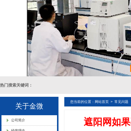
业”称号
浙江省创新型企业稳定
热门搜索关键词：
金微纳米新材料 杭州）公司营
业执照
您当前的位置：
网站首页
>
常见问题
十溴二苯乙烷母粒，三氧化二锑母粒，三氧化二锑替代物 PVC 无卤阻燃
关于金微
遮阳网如果
燃 ABS阻燃 ，PA 阻燃，PET阻燃 ，PBT阻燃 ，环氧树脂阻燃，玻璃
公司简介
经营理念